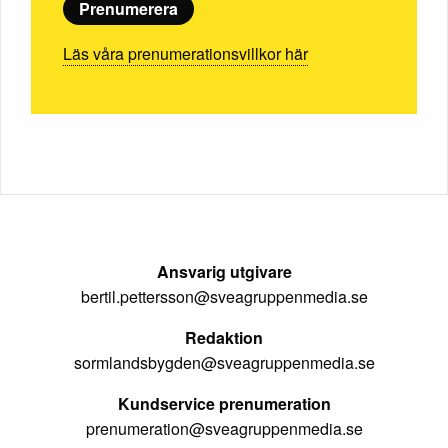
Prenumerera
Läs våra prenumerationsvillkor här
Ansvarig utgivare
bertil.pettersson@sveagruppenmedia.se
Redaktion
sormlandsbygden@sveagruppenmedia.se
Kundservice prenumeration
prenumeration@sveagruppenmedia.se