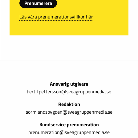
Prenumerera
Läs våra prenumerationsvillkor här
Ansvarig utgivare
bertil.pettersson@sveagruppenmedia.se
Redaktion
sormlandsbygden@sveagruppenmedia.se
Kundservice prenumeration
prenumeration@sveagruppenmedia.se