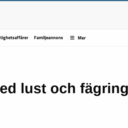
tighetsaffärer
Familjeannons
Mer
ed lust och fägrin