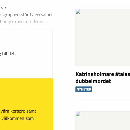
irar
nsgruppen står bäversafari
 hänger med ut i denna…
till det.
Katrineholmare åtalas
dubbelmordet
NYHETER
sa våra korsord samt
mt välkommen som