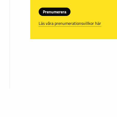
Prenumerera
Läs våra prenumerationsvillkor här