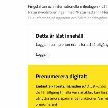
Pingstafton och internationella miljödagen - då f
Naturskyddsföreningen med "Naturnatten". I Fle
i Hälleforsnäs på agendan och Sörmlandsbygden
Detta är låst innehåll
Logga in som prenumerant för att få tillgång 
Logga in
Prenumerera digitalt
Endast 9:- första månaden
(Ord. 59:-/mån)
Du får tillgång till alla våra artiklar, kan lö
utnyttja andra spännande funktioner. Var
prenumerant.