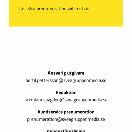
Läs våra prenumerationsvillkor här
Ansvarig utgivare
bertil.pettersson@sveagruppenmedia.se
Redaktion
sormlandsbygden@sveagruppenmedia.se
Kundservice prenumeration
prenumeration@sveagruppenmedia.se
Annonsförsäljning