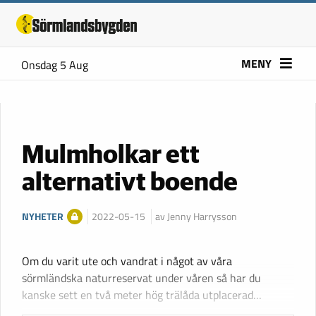
MENY
Onsdag 5 Aug
Mulmholkar ett
alternativt boende
NYHETER
2022-05-15
av Jenny Harrysson
Om du varit ute och vandrat i något av våra
sörmländska naturreservat under våren så har du
kanske sett en två meter hög trälåda utplacerad…