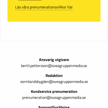
Läs våra prenumerationsvillkor här
Ansvarig utgivare
bertil.pettersson@sveagruppenmedia.se
Redaktion
sormlandsbygden@sveagruppenmedia.se
Kundservice prenumeration
prenumeration@sveagruppenmedia.se
Annonsförsäljning