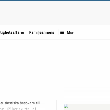
tighetsaffärer
Familjeannons
Mer
tusiastiska besökare till
ing 165 kor skutta ut i…