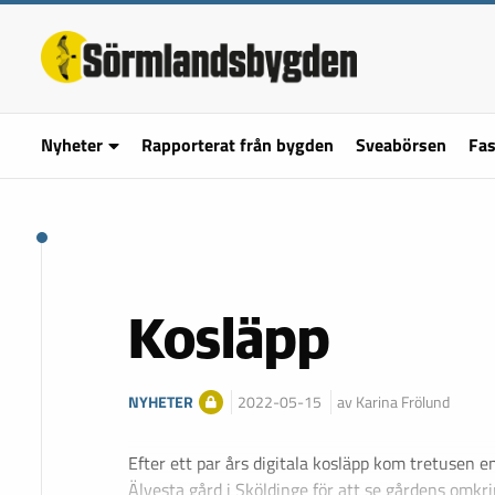
Nyheter
Rapporterat från bygden
Sveabörsen
Fas
Kosläpp
NYHETER
2022-05-15
av Karina Frölund
Efter ett par års digitala kosläpp kom tretusen en
Älvesta gård i Sköldinge för att se gårdens omkr