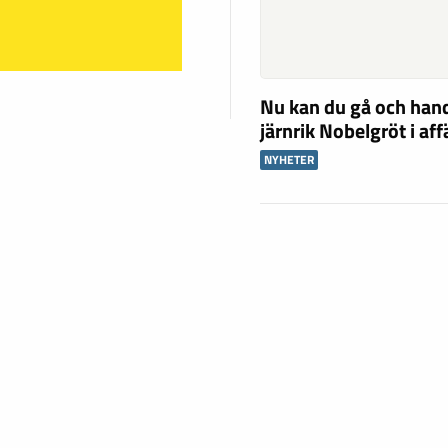
Nu kan du gå och han
järnrik Nobelgröt i af
NYHETER