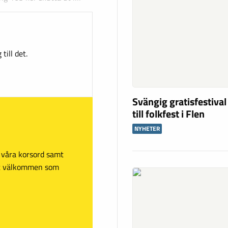
till det.
Svängig gratisfestival
till folkfest i Flen
NYHETER
sa våra korsord samt
mt välkommen som