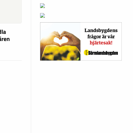
dla
fären