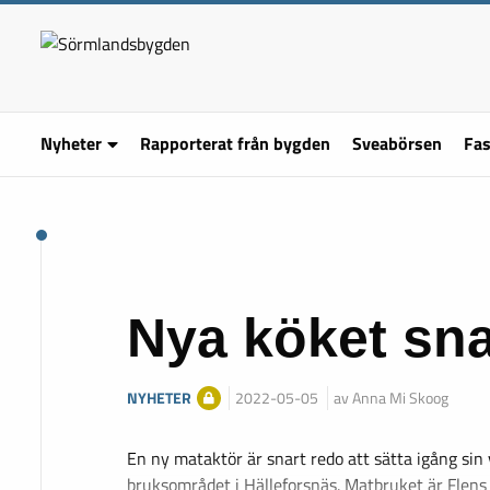
Nyheter
Rapporterat från bygden
Sveabörsen
Fas
Nya köket sna
NYHETER
2022-05-05
av Anna Mi Skoog
En ny mataktör är snart redo att sätta igång si
bruksområdet i Hälleforsnäs. Matbruket är Flen