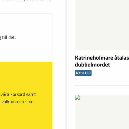
till det.
Katrineholmare åtalas
dubbelmordet
NYHETER
sa våra korsord samt
mt välkommen som