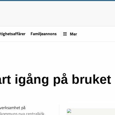
tighetsaffärer
Familjeannons
Mer
rt igång på bruket
n verksamhet på
s kommuns nya centralkök,