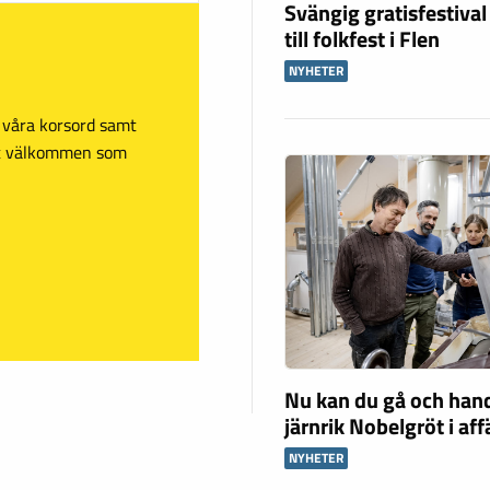
Svängig gratisfestival
till folkfest i Flen
NYHETER
sa våra korsord samt
mt välkommen som
Nu kan du gå och han
järnrik Nobelgröt i af
NYHETER