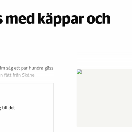
 med käppar och
lm såg ett par hundra gäss
n fått från Skåne.
till det.