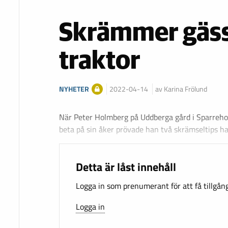
Skrämmer gäss
traktor
NYHETER
2022-04-14
av Karina Frölund
När Peter Holmberg på Uddberga gård i Sparreho
beta på sin åker prövade han två skrämseltips ha
Detta är låst innehåll
Logga in som prenumerant för att få tillgång 
Logga in