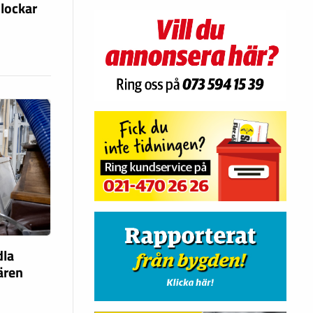
 lockar
dla
fären