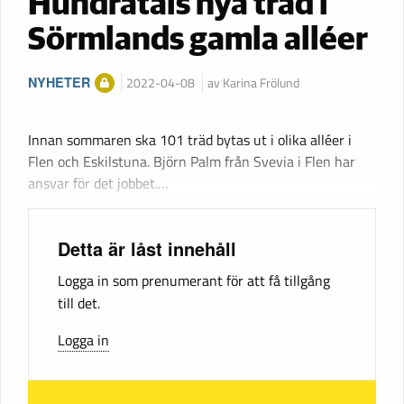
Hundratals nya träd i
Sörmlands gamla alléer
NYHETER
2022-04-08
av Karina Frölund
Innan sommaren ska 101 träd bytas ut i olika alléer i
Flen och Eskilstuna. Björn Palm från Svevia i Flen har
ansvar för det jobbet.…
Detta är låst innehåll
Logga in som prenumerant för att få tillgång
till det.
Logga in