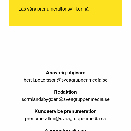
Läs våra prenumerationsvillkor här
Ansvarig utgivare
bertil.pettersson@sveagruppenmedia.se
Redaktion
sormlandsbygden@sveagruppenmedia.se
Kundservice prenumeration
prenumeration@sveagruppenmedia.se
Annonsförsäljning