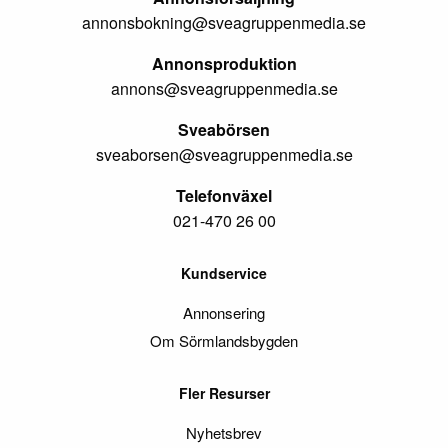
annonsbokning@sveagruppenmedia.se
Annonsproduktion
annons@sveagruppenmedia.se
Sveabörsen
sveaborsen@sveagruppenmedia.se
Telefonväxel
021-470 26 00
Kundservice
Annonsering
Om Sörmlandsbygden
Fler Resurser
Nyhetsbrev