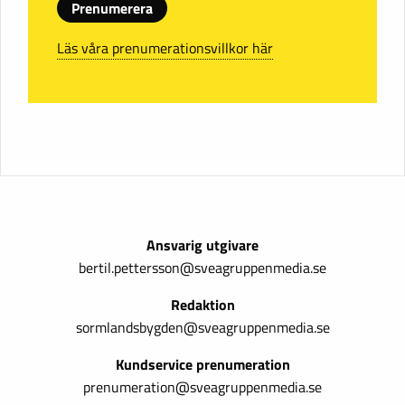
Prenumerera
Läs våra prenumerationsvillkor här
Ansvarig utgivare
bertil.pettersson@sveagruppenmedia.se
Redaktion
sormlandsbygden@sveagruppenmedia.se
Kundservice prenumeration
prenumeration@sveagruppenmedia.se