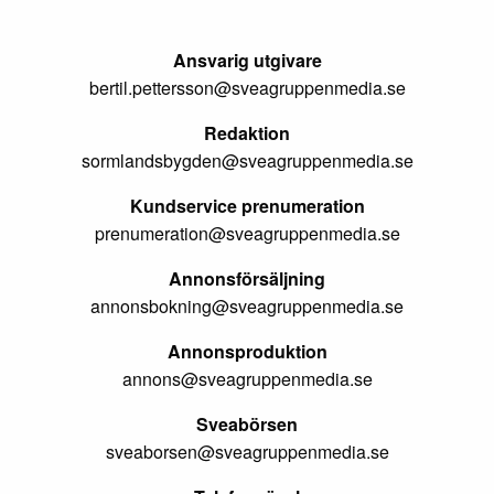
Ansvarig utgivare
bertil.pettersson@sveagruppenmedia.se
Redaktion
sormlandsbygden@sveagruppenmedia.se
Kundservice prenumeration
prenumeration@sveagruppenmedia.se
Annonsförsäljning
annonsbokning@sveagruppenmedia.se
Annonsproduktion
annons@sveagruppenmedia.se
Sveabörsen
sveaborsen@sveagruppenmedia.se