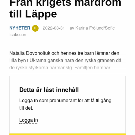
Från krigets mardröm
till Läppe
2022-03-31
av Karina Frölund/Sofie
NYHETER
Isaksson
Natalia Dovoholiuk och hennes tre barn lämnar den
lilla byn i Ukraina ganska nära den ryska gränsen då
de ryska styrkorna närmar sig. Familjen hamnar…
Detta är låst innehåll
Logga in som prenumerant för att få tillgång
till det.
Logga in