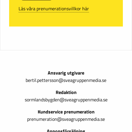
Läs våra prenumerationsvillkor här
Ansvarig utgivare
bertil.pettersson@sveagruppenmedia.se
Redaktion
sormlandsbygden@sveagruppenmedia.se
Kundservice prenumeration
prenumeration@sveagruppenmedia.se
Annonsförsäljning