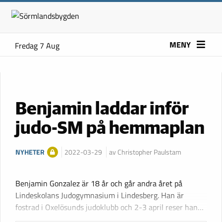
MENY
Fredag 7 Aug
Benjamin laddar inför
judo-SM på hemmaplan
NYHETER
2022-03-29
av Christopher Paulstam
Benjamin Gonzalez är 18 år och går andra året på
Lindeskolans Judogymnasium i Lindesberg. Han är
fostrad i Oxelösunds judoklubb och 2-3 april reser han…