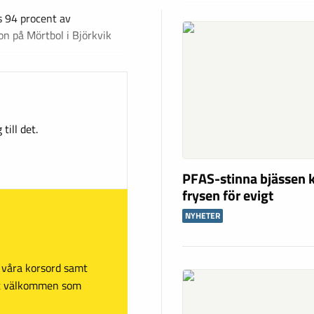
s 94 procent av
n på Mörtbol i Björkvik
till det.
PFAS-stinna bjässen k
frysen för evigt
NYHETER
sa våra korsord samt
mt välkommen som