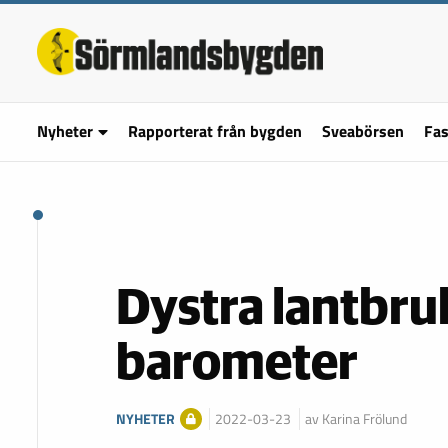
Nyheter
Rapporterat från bygden
Sveabörsen
Fas
Dystra lantbruk
barometer
NYHETER
2022-03-23
av Karina Frölund