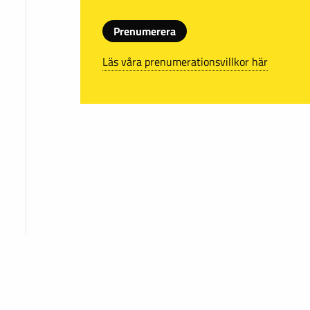
Prenumerera
Läs våra prenumerationsvillkor här