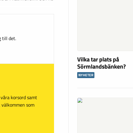
till det.
Vilka tar plats på
Sörmlandsbänken?
NYHETER
sa våra korsord samt
mt välkommen som