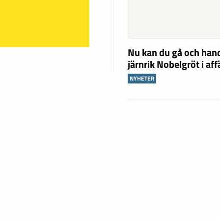
Nu kan du gå och han
järnrik Nobelgröt i af
NYHETER