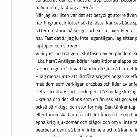
halv minut, fast jag är 56 år.
När jag var liten var det ett betydligt större även
när fingrar och fötter sökte fäste, kändes både s
sitter en stund på berget och ser ut över Flen oc
här. Fast det är jag ju inte, egentligen. Jag sitter
laptopen och skriver.
Vi är just nu troligen i slutfasen av en pandemi 
”åka hem”. Äntligen börjar restriktioner släppa o
färjorna igen. Och vad händer då? Jo, då blir det 
– jag menar inte att jämföra krigets negativa e
med dom som verkligen drabbas och lider av anfal
Det är fruktansvärt, verkligen. På söndag ska jag
Ukraina och det känns som en fin sak att göra.
också på riktigt, och stor för mig. Den tänker jag
eller förminska bara för att det finns folk som har
egna krig, sjukdomar och plågor och om vi inte t
bearbetar dem, så blir vi inte hela och då kan vi 