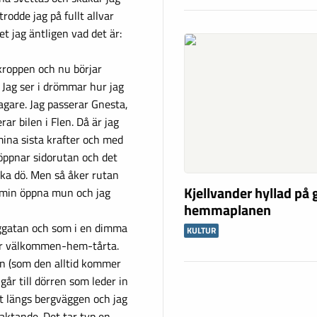
odde jag på fullt allvar
t jag äntligen vad det är:
 kroppen och nu börjar
 Jag ser i drömmar hur jag
agare. Jag passerar Gnesta,
r bilen i Flen. Då är jag
 mina sista krafter och med
öppnar sidorutan och det
ska dö. Men så åker rutan
Kjellvander hyllad på
 i min öppna mun och jag
hemmaplanen
nggatan och som i en dimma
KULTUR
tor välkommen-hem-tårta.
an (som den alltid kommer
år till dörren som leder in
åt längs bergväggen och jag
raktande. Det tar typ en