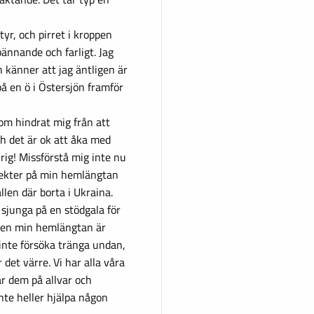
tyr, och pirret i kroppen
pännande och farligt. Jag
h känner att jag äntligen är
 på en ö i Östersjön framför
som hindrat mig från att
ch det är ok att åka med
krig! Missförstå mig inte nu
ffekter på min hemlängtan
len där borta i Ukraina.
 sjunga på en stödgala för
 Men min hemlängtan är
 inte försöka tränga undan,
 det värre. Vi har alla våra
ar dem på allvar och
inte heller hjälpa någon