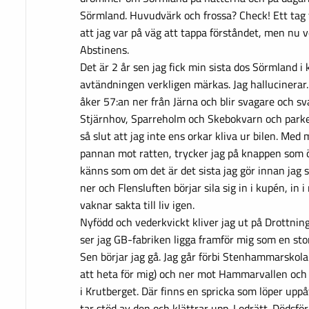
Sörmland. Huvudvärk och frossa? Check! Ett tag tr
att jag var på väg att tappa förståndet, men nu ve
Abstinens.
Det är 2 år sen jag fick min sista dos Sörmland i
avtändningen verkligen märkas. Jag hallucinerar.
åker 57:an ner från Järna och blir svagare och sv
Stjärnhov, Sparreholm och Skebokvarn och parkera
så slut att jag inte ens orkar kliva ur bilen. Med
pannan mot ratten, trycker jag på knappen som 
känns som om det är det sista jag gör innan jag 
ner och Flensluften börjar sila sig in i kupén, in
vaknar sakta till liv igen.
Nyfödd och vederkvickt kliver jag ut på Drottni
ser jag GB-fabriken ligga framför mig som en s
Sen börjar jag gå. Jag går förbi Stenhammarskol
att heta för mig) och ner mot Hammarvallen och g
i Krutberget. Där finns en spricka som löper upp
tar stöd av den och klättrar upp. Lodrätt. Dödsfö