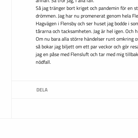
annan. Så tror jag, i alla fall.
Så jag tränger bort kriget och pandemin för en stu
drömmen. Jag har nu promenerat genom hela Fl
Hagvägen i Flensby och ser huset jag bodde i so
tårarna och tacksamheten. Jag är hel igen. Och 
Om nu bara alla större händelser runt omkring os
så bokar jag biljett om ett par veckor och gör resa
jag en påse med Flensluft och tar med mig tillba
nödfall.