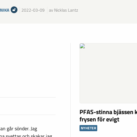
NIKA
2022-03-09
av Nicklas Lantz
PFAS-stinna bjässen k
frysen för evigt
an går sönder. Jag
NYHETER
a svettas och skakar jag