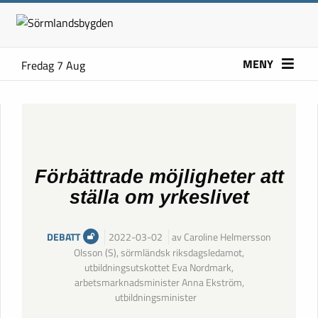
MENY
Fredag 7 Aug
Förbättrade möjligheter att
ställa om yrkeslivet
DEBATT
2022-03-02
av Caroline Helmersson
Olsson (S), sörmländsk riksdagsledamot,
utbildningsutskottet Eva Nordmark,
arbetsmarknadsminister Anna Ekström,
utbildningsminister