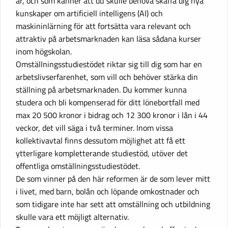
år, och som känner att du skulle behöva skaffa dig nya
kunskaper om artificiell intelligens (AI) och
maskininlärning för att fortsätta vara relevant och
attraktiv på arbetsmarknaden kan läsa sådana kurser
inom högskolan.
Omställningsstudiestödet riktar sig till dig som har en
arbetslivserfarenhet, som vill och behöver stärka din
ställning på arbetsmarknaden. Du kommer kunna
studera och bli kompenserad för ditt lönebortfall med
max 20 500 kronor i bidrag och 12 300 kronor i lån i 44
veckor, det vill säga i två terminer. Inom vissa
kollektivavtal finns dessutom möjlighet att få ett
ytterligare kompletterande studiestöd, utöver det
offentliga omställningsstudiestödet.
De som vinner på den här reformen är de som lever mitt
i livet, med barn, bolån och löpande omkostnader och
som tidigare inte har sett att omställning och utbildning
skulle vara ett möjligt alternativ.