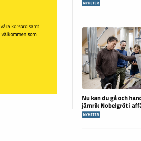
NYHETER
sa våra korsord samt
mt välkommen som
Nu kan du gå och han
järnrik Nobelgröt i af
NYHETER