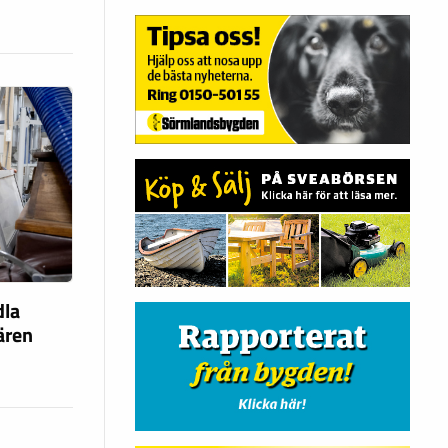
dla
fären