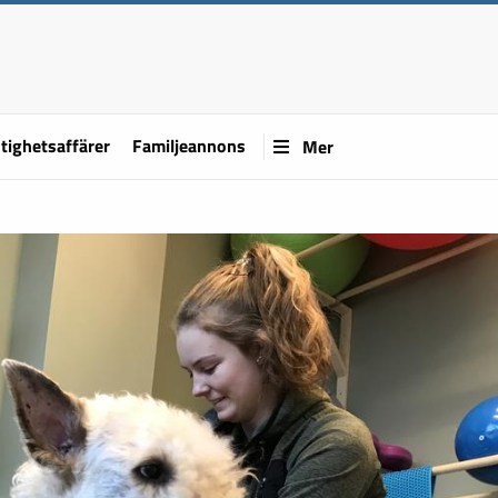
tighetsaffärer
Familjeannons
Mer