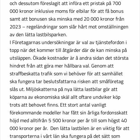
och dessutom föreslagit att införa ett pristak på 700
000 kronor inklusive moms för elbilar för att få bonus
samt att bonusen ska minska med 20 000 kronor från
2023 – regeländringar som slår hårt mot omställningen
av den lätta lastbilsparken.
I Företagarnas undersökningar är val av tjänstefordon i
topp när det kommer till åtgärder där de kan minska på
utsläppen. Ökade kostnader är å andra sidan det största
hindret från att göra mer hållbara val. Genom att
straffbeskatta trafik som vi behöver för att samhället
ska fungera tar beslutsfattarna risken att småföretag
slås ut. Miljöskatterna på nya lätta lastbilar gör att
köparna av ekonomiska skäl allt oftare undviker köp
trots att behovet finns. Ett stort antal vanligt
förekommande modeller har fått sin årliga fordonsskatt
höjd med alltifrån 5 500 kronor per år till som högst 40
000 kronor per år. Den lätta lastbilen är en viktig för att
transporterna i vårt län ska fungera på det sätt som