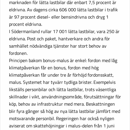
marknaden för lätta lastbilar där enbart 7,5 procent är
eldrivna. Av dagens cirka 606 000 lätta lastbilar i trafik
är 97 procent diesel- eller bensindrivna och dryg 1
procent eldrivna.
I Södermanland rullar 17 001 lätta lastbilar, vara 250 är
eldrivna. Post och paket, hantverkare och andra för
samhället nödvändiga tjänster har stort behov av
fordonen.
Principen bakom bonus-malus är enkel: fordon med låg
klimatpåverkan får en bonus, fordon med hög
klimatpåverkan får under tre år förhöjd fordonsskatt,
malus. Systemet har tyvärr tydliga brister. Exempelvis
likställs personbilar och lätta lastbilar, trots väsentliga
skillnader i vikt, användningsområde, förutsättningar för
köp, behov av infrastruktur med mera. Beskattningen
blir fyra gånger så hög av nya lätta lastbilar jämfört med
motsvarande personbil. Regeringen har också nyligen
aviserat om skattehöjningar i malus-delen från 1 juni