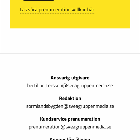
Läs våra prenumerationsvillkor här
Ansvarig utgivare
bertil.pettersson@sveagruppenmedia.se
Redaktion
sormlandsbygden@sveagruppenmedia.se
Kundservice prenumeration
prenumeration@sveagruppenmedia.se
Annonsförsäljning