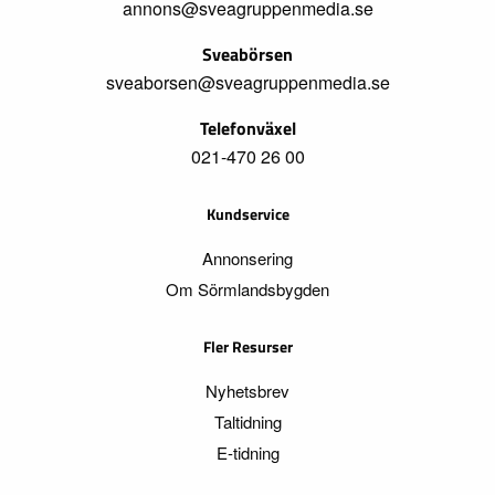
annons@sveagruppenmedia.se
Sveabörsen
sveaborsen@sveagruppenmedia.se
Telefonväxel
021-470 26 00
Kundservice
Annonsering
Om Sörmlandsbygden
Fler Resurser
Nyhetsbrev
Taltidning
E-tidning