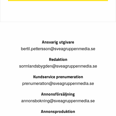
Ansvarig utgivare
bertil.pettersson@sveagruppenmedia.se
Redaktion
sormlandsbygden@sveagruppenmedia.se
Kundservice prenumeration
prenumeration@sveagruppenmedia.se
Annonsförsäljning
annonsbokning@sveagruppenmedia.se
Annonsproduktion