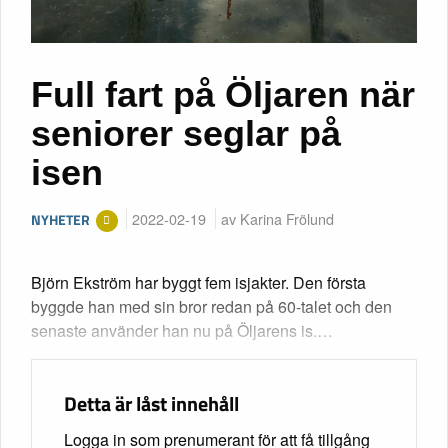
Full fart på Öljaren när
seniorer seglar på
isen
2022-02-19
av Karina Frölund
NYHETER
Björn Ekström har byggt fem isjakter. Den första
byggde han med sin bror redan på 60-talet och den
senaste använder han nu på Öljarens is.…
Detta är låst innehåll
Logga in som prenumerant för att få tillgång