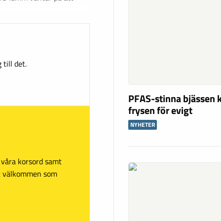
till det.
PFAS-stinna bjässen k
frysen för evigt
NYHETER
sa våra korsord samt
mt välkommen som