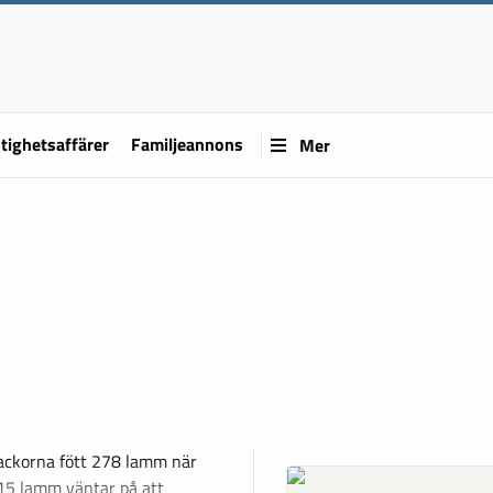
tighetsaffärer
Familjeannons
Mer
tackorna fött 278 lamm när
15 lamm väntar på att