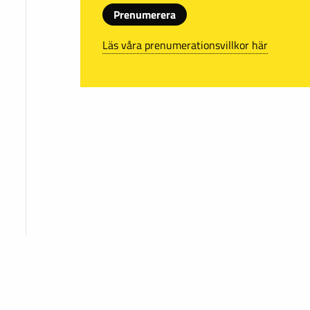
Prenumerera
Läs våra prenumerationsvillkor här