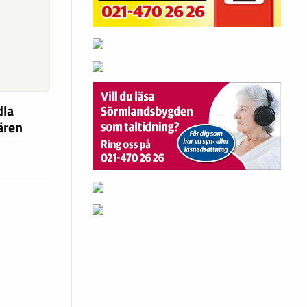
dla
fären