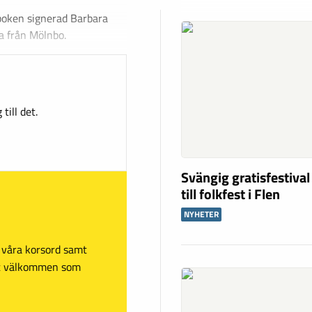
boken signerad Barbara
a från Mölnbo.
till det.
Svängig gratisfestival
till folkfest i Flen
NYHETER
sa våra korsord samt
mt välkommen som