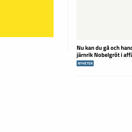
Nu kan du gå och han
järnrik Nobelgröt i af
NYHETER