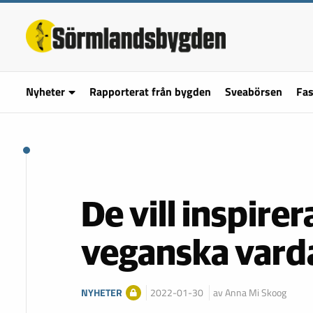
Nyheter
Rapporterat från bygden
Sveabörsen
Fas
De vill inspirer
veganska vard
NYHETER
2022-01-30
av Anna Mi Skoog