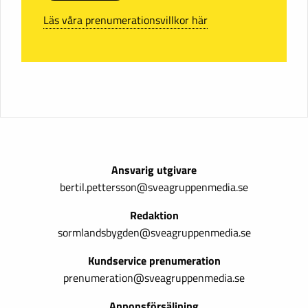
Läs våra prenumerationsvillkor här
Ansvarig utgivare
bertil.pettersson@sveagruppenmedia.se
Redaktion
sormlandsbygden@sveagruppenmedia.se
Kundservice prenumeration
prenumeration@sveagruppenmedia.se
Annonsförsäljning