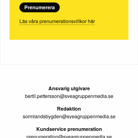
Prenumerera
Läs våra prenumerationsvillkor här
Ansvarig utgivare
bertil.pettersson@sveagruppenmedia.se
Redaktion
sormlandsbygden@sveagruppenmedia.se
Kundservice prenumeration
prenumeration@sveagruppenmedia.se