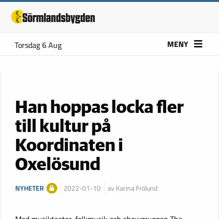
MENY
Torsdag 6 Aug
Han hoppas locka fler
till kultur på
Koordinaten i
Oxelösund
NYHETER
2022-01-10
av Karina Frölund
Med musikteater, folkmusik och showgruppen The