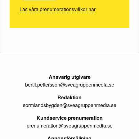
Läs våra prenumerationsvillkor här
Ansvarig utgivare
bertil.pettersson@sveagruppenmedia.se
Redaktion
sormlandsbygden@sveagruppenmedia.se
Kundservice prenumeration
prenumeration@sveagruppenmedia.se
Annonsförsäljning