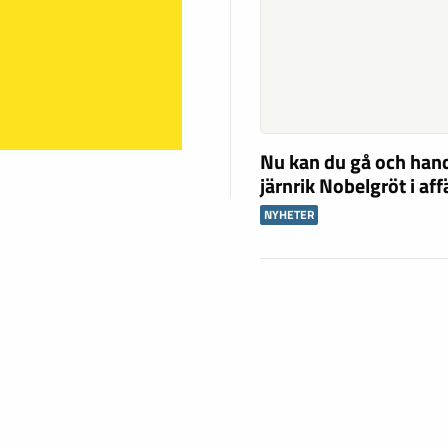
Nu kan du gå och han
järnrik Nobelgröt i af
NYHETER