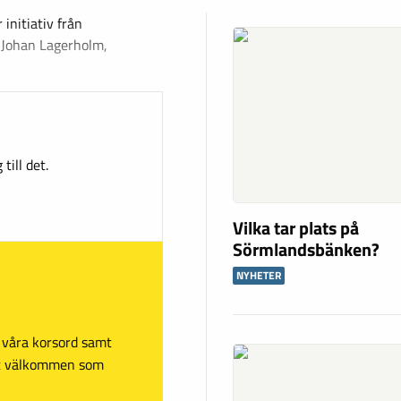
 initiativ från
 Johan Lagerholm,
till det.
Vilka tar plats på
Sörmlandsbänken?
NYHETER
sa våra korsord samt
mt välkommen som