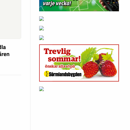
dla
fären