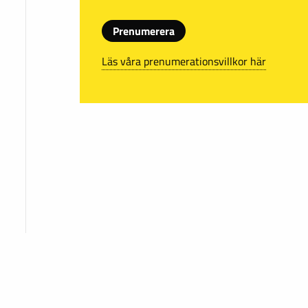
Prenumerera
Läs våra prenumerationsvillkor här