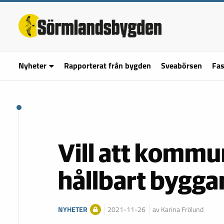
Nyheter
Rapporterat från bygden
Sveabörsen
Fas
Vill att kommu
hållbart bygg
NYHETER
2021-11-26
av Karina Frölund