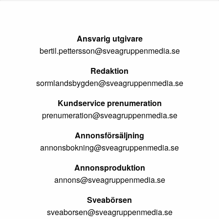
Ansvarig utgivare
bertil.pettersson@sveagruppenmedia.se
Redaktion
sormlandsbygden@sveagruppenmedia.se
Kundservice prenumeration
prenumeration@sveagruppenmedia.se
Annonsförsäljning
annonsbokning@sveagruppenmedia.se
Annonsproduktion
annons@sveagruppenmedia.se
Sveabörsen
sveaborsen@sveagruppenmedia.se