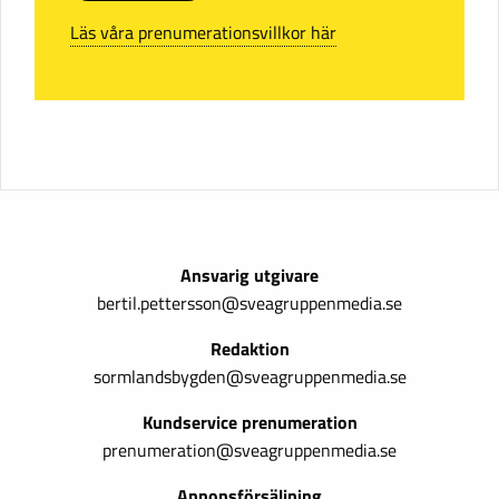
Läs våra prenumerationsvillkor här
Ansvarig utgivare
bertil.pettersson@sveagruppenmedia.se
Redaktion
sormlandsbygden@sveagruppenmedia.se
Kundservice prenumeration
prenumeration@sveagruppenmedia.se
Annonsförsäljning