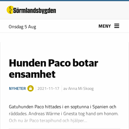
MENY
Onsdag 5 Aug
Hunden Paco botar
ensamhet
NYHETER
2021-11-17
av Anna Mi Skoog
Gatuhunden Paco hittades i en soptunna i Spanien och
räddades. Andreas Wärme i Gnesta tog hand om honom.
Och nu är Paco terapihund och hjälper…