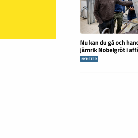
Nu kan du gå och han
järnrik Nobelgröt i af
NYHETER