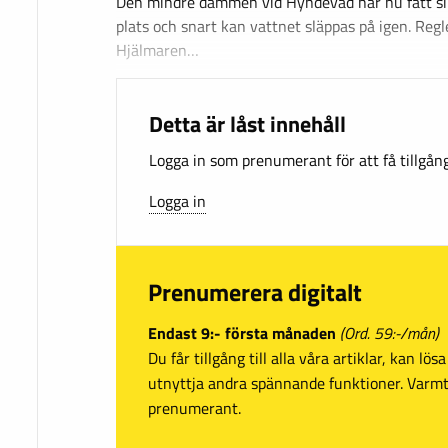
Den mindre dammen vid Hyndevad har nu fått s
plats och snart kan vattnet släppas på igen. Reg
Hjälmaren…
Detta är låst innehåll
Logga in som prenumerant för att få tillgång 
Logga in
Prenumerera digitalt
Endast 9:- första månaden
(Ord. 59:-/mån)
Du får tillgång till alla våra artiklar, kan lö
utnyttja andra spännande funktioner. Var
prenumerant.