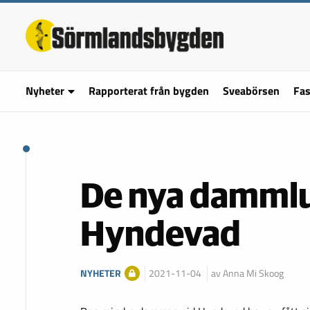
Nyheter
Rapporterat från bygden
Sveabörsen
Fas
De nya dammluc
Hyndevad
NYHETER
2021-11-04
av Anna Mi Skoog