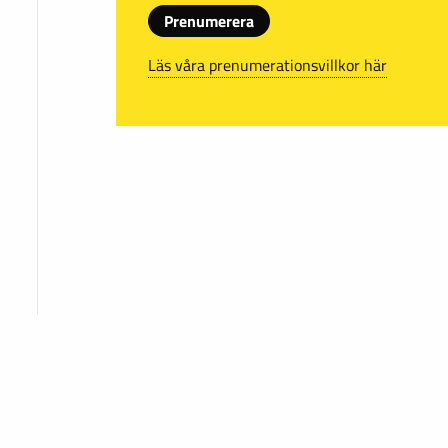
Prenumerera
Läs våra prenumerationsvillkor här