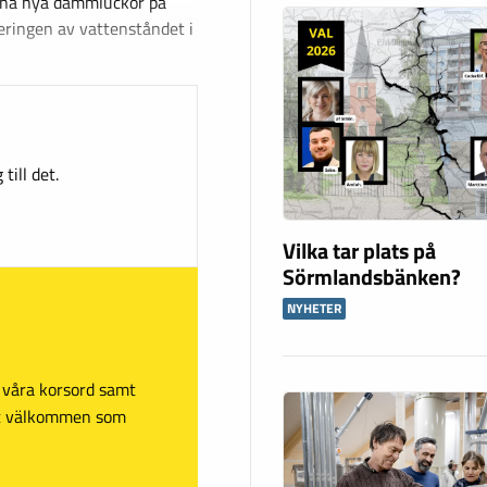
ina nya dammluckor på
leringen av vattenståndet i
till det.
Vilka tar plats på
Sörmlandsbänken?
NYHETER
sa våra korsord samt
mt välkommen som