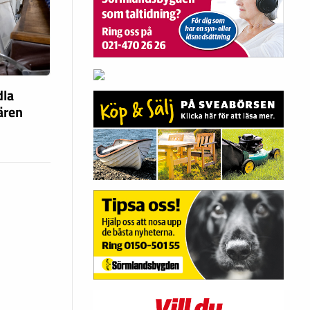
dla
fären