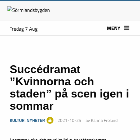
MENY
Fredag 7 Aug
Succédramat
”Kvinnorna och
staden” på scen igen i
sommar
KULTUR
,
NYHETER
2021-10-25
av Karina Frölund
I sommar ska det musikaliska berättardramat