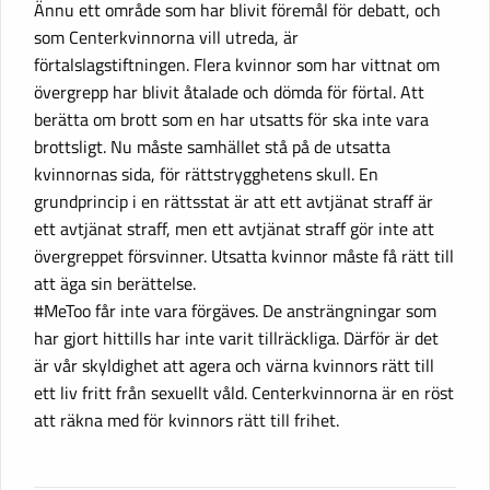
Ännu ett område som har blivit föremål för debatt, och
som Centerkvinnorna vill utreda, är
förtalslagstiftningen. Flera kvinnor som har vittnat om
övergrepp har blivit åtalade och dömda för förtal. Att
berätta om brott som en har utsatts för ska inte vara
brottsligt. Nu måste samhället stå på de utsatta
kvinnornas sida, för rättstrygghetens skull. En
grundprincip i en rättsstat är att ett avtjänat straff är
ett avtjänat straff, men ett avtjänat straff gör inte att
övergreppet försvinner. Utsatta kvinnor måste få rätt till
att äga sin berättelse.
#MeToo får inte vara förgäves. De ansträngningar som
har gjort hittills har inte varit tillräckliga. Därför är det
är vår skyldighet att agera och värna kvinnors rätt till
ett liv fritt från sexuellt våld. Centerkvinnorna är en röst
att räkna med för kvinnors rätt till frihet.