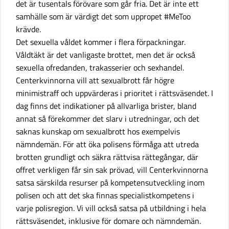
det är tusentals förövare som går fria. Det är inte ett
samhälle som är värdigt det som uppropet #MeToo
krävde.
Det sexuella våldet kommer i flera förpackningar.
Våldtäkt är det vanligaste brottet, men det är också
sexuella ofredanden, trakasserier och sexhandel.
Centerkvinnorna vill att sexualbrott får högre
minimistraff och uppvärderas i prioritet i rättsväsendet. I
dag finns det indikationer på allvarliga brister, bland
annat så förekommer det slarv i utredningar, och det
saknas kunskap om sexualbrott hos exempelvis
nämndemän. För att öka polisens förmåga att utreda
brotten grundligt och säkra rättvisa rättegångar, där
offret verkligen får sin sak prövad, vill Centerkvinnorna
satsa särskilda resurser på kompetensutveckling inom
polisen och att det ska finnas specialistkompetens i
varje polisregion. Vi vill också satsa på utbildning i hela
rättsväsendet, inklusive för domare och nämndemän.