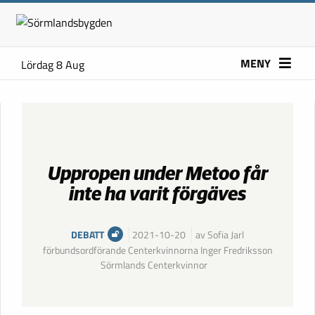
MENY
Lördag 8 Aug
Uppropen under Metoo får
inte ha varit förgäves
DEBATT
2021-10-20
av Sofia Jarl
förbundsordförande Centerkvinnorna Inger Fredriksson
Sörmlands Centerkvinnor