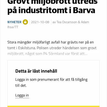
Grovt miljöbrott utreds
på industritomt i Barva
NYHETER
2021-10-08
av Tea Oscarsson & Adam
Ihse/TT
Stora mängder miljöfarligt avfall har grävts ner på en
tomt i Eskilstuna. Polisen utreder händelsen som grovt
miljöbrott, något som P4 Sörmland var först att…
Detta är låst innehåll
Logga in som prenumerant för att få tillgång
till det.
Logga in