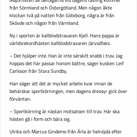
Majoriteten av deltagarna vid dagens tävling kommer
från Sörmland och Östergötland. Men någon åkte
klockan två på natten från Göteborg, några är från
Skövde och någon från Värmland.
Ny i sporten är kallblodstravaren Kjell. Hans pappa är
världsrekordhästen kallblodstravaren Järvsöfaks.
– Det hjälper inte. Han är inte särskilt snabb i trav. Jag
hoppas det här passar honom bättre, säger kusken Leif
Carlsson från Stora Sundby.
Han säger att det är mycket arbete kvar innan de
behärskar sportkörningen, men dagens dressyr gick över
förväntan.
– Sportkörning är nästan motsatsen till trav. Här ska
hästen gå i form och bära sig.
Ulrika och Marcus Gindemo från Ärla är helnöjda efter