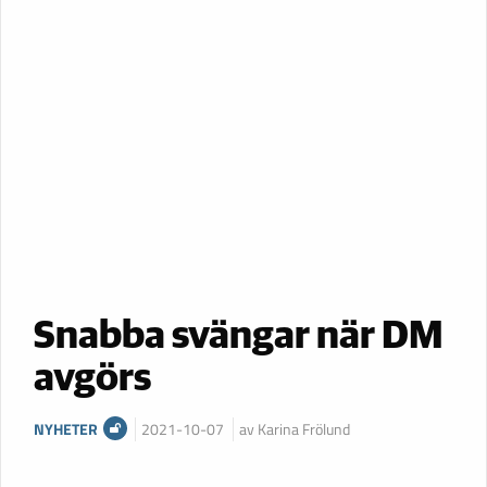
Snabba svängar när DM
avgörs
NYHETER
2021-10-07
av Karina Frölund