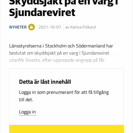
Skyddsjakt på en varg i
Sjundareviret
NYHETER
2021-10-07
av Karina Frölund
Länsstyrelserna i Stockholm och Södermanland har
beslutat om skyddsjakt på en varg i Sjundareviret
utanför Gnesta, efter upprepade angrepp på får.
Detta är låst innehåll
Logga in som prenumerant för att få tillgång
till det.
Logga in