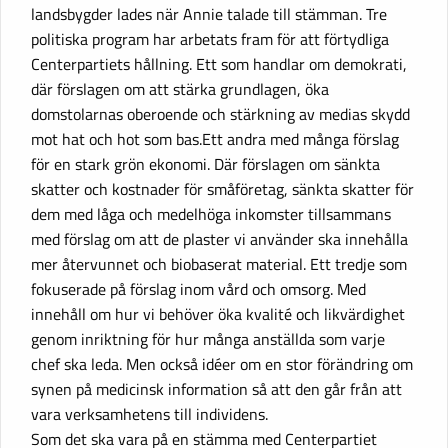
landsbygder lades när Annie talade till stämman. Tre
politiska program har arbetats fram för att förtydliga
Centerpartiets hållning. Ett som handlar om demokrati,
där förslagen om att stärka grundlagen, öka
domstolarnas oberoende och stärkning av medias skydd
mot hat och hot som bas.Ett andra med många förslag
för en stark grön ekonomi. Där förslagen om sänkta
skatter och kostnader för småföretag, sänkta skatter för
dem med låga och medelhöga inkomster tillsammans
med förslag om att de plaster vi använder ska innehålla
mer återvunnet och biobaserat material. Ett tredje som
fokuserade på förslag inom vård och omsorg. Med
innehåll om hur vi behöver öka kvalité och likvärdighet
genom inriktning för hur många anställda som varje
chef ska leda. Men också idéer om en stor förändring om
synen på medicinsk information så att den går från att
vara verksamhetens till individens.
Som det ska vara på en stämma med Centerpartiet