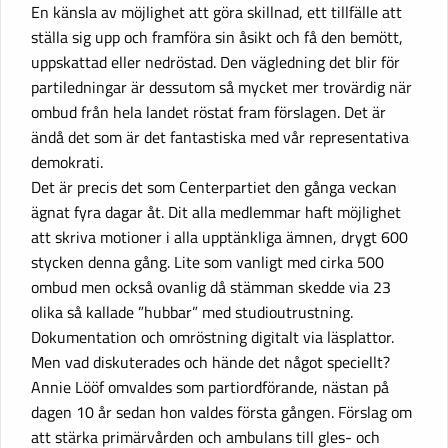
En känsla av möjlighet att göra skillnad, ett tillfälle att
ställa sig upp och framföra sin åsikt och få den bemött,
uppskattad eller nedröstad. Den vägledning det blir för
partiledningar är dessutom så mycket mer trovärdig när
ombud från hela landet röstat fram förslagen. Det är
ändå det som är det fantastiska med vår representativa
demokrati.
Det är precis det som Centerpartiet den gånga veckan
ägnat fyra dagar åt. Dit alla medlemmar haft möjlighet
att skriva motioner i alla upptänkliga ämnen, drygt 600
stycken denna gång. Lite som vanligt med cirka 500
ombud men också ovanlig då stämman skedde via 23
olika så kallade ”hubbar” med studioutrustning.
Dokumentation och omröstning digitalt via läsplattor.
Men vad diskuterades och hände det något speciellt?
Annie Lööf omvaldes som partiordförande, nästan på
dagen 10 år sedan hon valdes första gången. Förslag om
att stärka primärvården och ambulans till gles- och