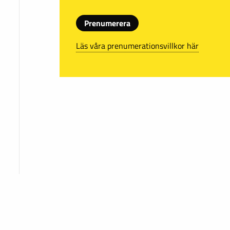
Prenumerera
Läs våra prenumerationsvillkor här