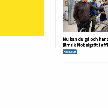
Nu kan du gå och han
järnrik Nobelgröt i af
NYHETER