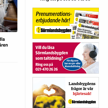
dla
fären