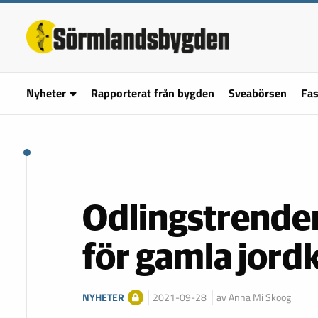
Nyheter
Rapporterat från bygden
Sveabörsen
Fas
Odlingstrenden
för gamla jordk
NYHETER
2021-09-28
av Anna Mi Skoog