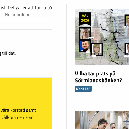
st. Det gäller att tänka på
ik. Nu anordnar
till det.
Vilka tar plats på
Sörmlandsbänken?
NYHETER
sa våra korsord samt
mt välkommen som