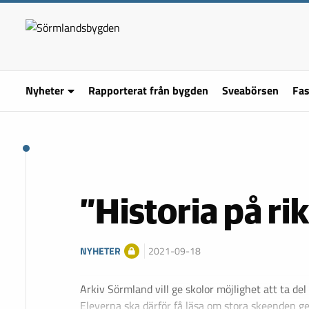
Nyheter
Rapporterat från bygden
Sveabörsen
Fas
”Historia på rik
NYHETER
2021-09-18
Arkiv Sörmland vill ge skolor möjlighet att ta del 
Eleverna ska därför få läsa om stora skeenden ge