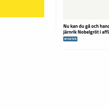
Nu kan du gå och han
järnrik Nobelgröt i af
NYHETER