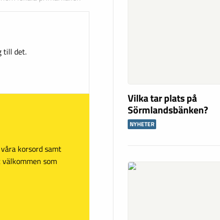
till det.
Vilka tar plats på
Sörmlandsbänken?
NYHETER
sa våra korsord samt
mt välkommen som