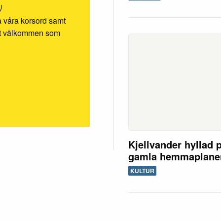
)
ösa våra korsord samt
rmt välkommen som
Kjellvander hyllad 
gamla hemmaplane
KULTUR