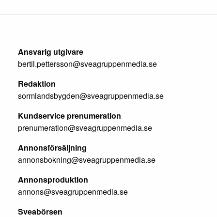
Ansvarig utgivare
bertil.pettersson@sveagruppenmedia.se
Redaktion
sormlandsbygden@sveagruppenmedia.se
Kundservice prenumeration
prenumeration@sveagruppenmedia.se
Annonsförsäljning
annonsbokning@sveagruppenmedia.se
Annonsproduktion
annons@sveagruppenmedia.se
Sveabörsen