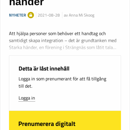
händer
NYHETER
2021-08-28
av Anna Mi Skoog
Att hjälpa personer som behöver ett handtag och
samtidigt skapa integration – det är grundtanken med
Starka händer, en förening i Strängnäs som låtit tala…
Detta är låst innehåll
Logga in som prenumerant för att få tillgång
till det.
Logga in
Prenumerera digitalt