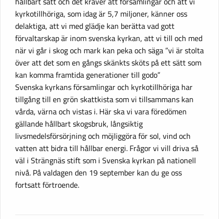
hållbart sätt och det kräver att församlingar och att vi
kyrkotillhöriga, som idag är 5,7 miljoner, känner oss
delaktiga, att vi med glädje kan berätta vad gott
förvaltarskap är inom svenska kyrkan, att vi till och med
när vi går i skog och mark kan peka och säga ”vi är stolta
över att det som en gångs skänkts sköts på ett sätt som
kan komma framtida generationer till godo”
Svenska kyrkans församlingar och kyrkotillhöriga har
tillgång till en grön skattkista som vi tillsammans kan
vårda, värna och vistas i. Här ska vi vara föredömen
gällande hållbart skogsbruk, långsiktig
livsmedelsförsörjning och möjliggöra för sol, vind och
vatten att bidra till hållbar energi. Frågor vi vill driva så
väl i Strängnäs stift som i Svenska kyrkan på nationell
nivå. På valdagen den 19 september kan du ge oss
fortsatt förtroende.