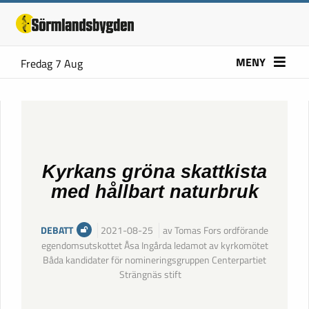
MENY
Fredag 7 Aug
Kyrkans gröna skattkista
med hållbart naturbruk
DEBATT
2021-08-25
av Tomas Fors ordförande
egendomsutskottet Åsa Ingårda ledamot av kyrkomötet
Båda kandidater för nomineringsgruppen Centerpartiet
Strängnäs stift