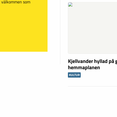
mt välkommen som
Kjellvander hyllad på
hemmaplanen
KULTUR