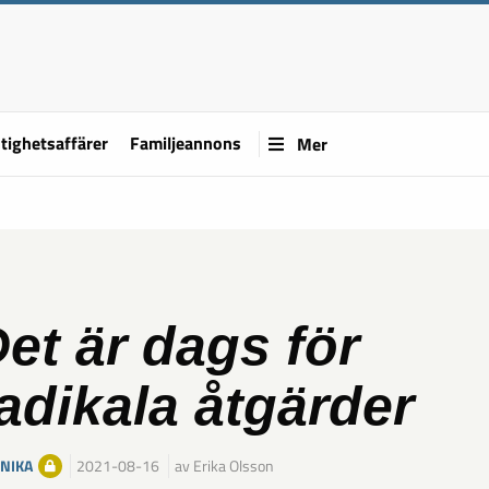
tighetsaffärer
Familjeannons
Mer
et är dags för
adikala åtgärder
NIKA
2021-08-16
av Erika Olsson