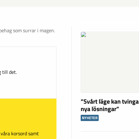
obehag som surrar i magen.
till det.
”Svårt läge kan tving
nya lösningar”
NYHETER
sa våra korsord samt