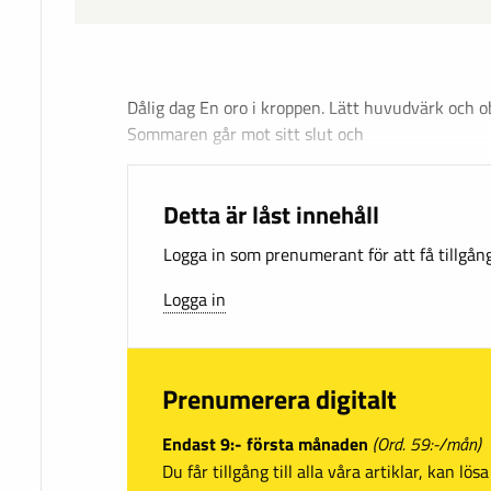
Dålig dag En oro i kroppen. Lätt huvudvärk och 
Sommaren går mot sitt slut och
Detta är låst innehåll
Logga in som prenumerant för att få tillgång 
Logga in
Prenumerera digitalt
Endast 9:- första månaden
(Ord. 59:-/mån)
Du får tillgång till alla våra artiklar, kan lö