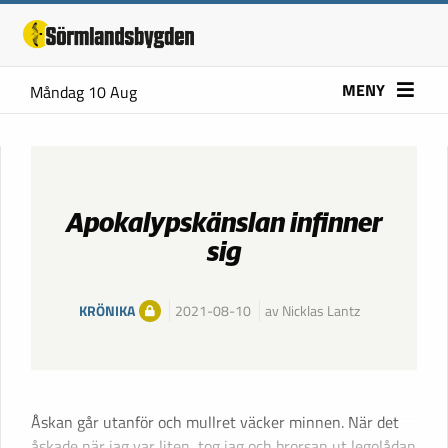
MENY
Måndag 10 Aug
Apokalypskänslan infinner
sig
KRÖNIKA
2021-08-10
av Nicklas Lantz
Åskan går utanför och mullret väcker minnen. När det
åskade när jag var liten, tog jag och brorsan ut legolådan