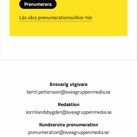
Prenumerera
Läs våra prenumerationsvillkor här
Ansvarig utgivare
bertil.pettersson@sveagruppenmedia.se
Redaktion
sormlandsbygden@sveagruppenmedia.se
Kundservice prenumeration
prenumeration@sveagruppenmedia.se