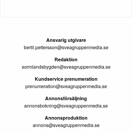
Ansvarig utgivare
bertil.pettersson@sveagruppenmedia.se
Redaktion
sormlandsbygden@sveagruppenmedia.se
Kundservice prenumeration
prenumeration@sveagruppenmedia.se
Annonsförsäljning
annonsbokning@sveagruppenmedia.se
Annonsproduktion
annons@sveagruppenmedia.se