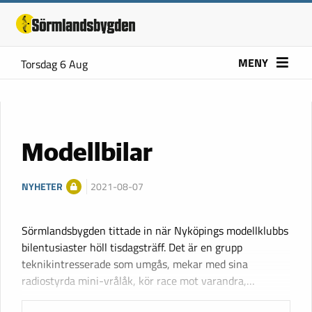
MENY
Torsdag 6 Aug
Modellbilar
NYHETER
2021-08-07
Sörmlandsbygden tittade in när Nyköpings modellklubbs
bilentusiaster höll tisdagsträff. Det är en grupp
teknikintresserade som umgås, mekar med sina
radiostyrda mini-vrålåk, kör race mot varandra,…