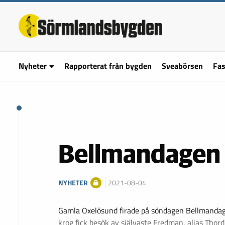
Nyheter
Rapporterat från bygden
Sveabörsen
Fas
Bellmandagen
NYHETER
2021-08-04
Gamla Oxelösund firade på söndagen Bellmandage
krog fick besök av självaste Fredman, alias Thor