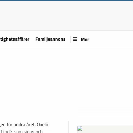
tighetsaffärer
Familjeannons
Mer
n för andra året. Oxelö
d Lindé, som sjöng och