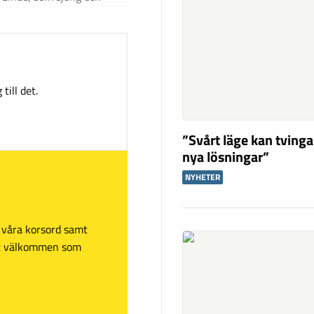
till det.
”Svårt läge kan tving
nya lösningar”
NYHETER
sa våra korsord samt
mt välkommen som