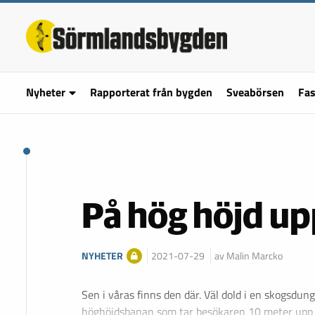
Nyheter
Rapporterat från bygden
Sveabörsen
Fas
På hög höjd up
NYHETER
2021-07-29
av Malin Marcko
Sen i våras finns den där. Väl dold i en skogsdung
höghöjdsbanan som tar besökaren 10 meter upp i