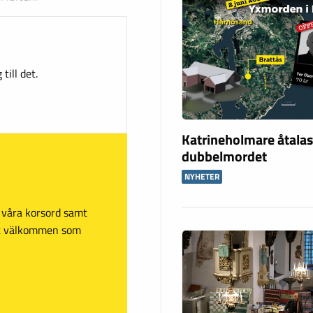
till det.
Katrineholmare åtalas
dubbelmordet
NYHETER
sa våra korsord samt
mt välkommen som