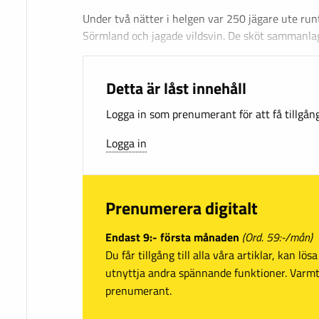
Under två nätter i helgen var 250 jägare ute run
Sörmland och jagade vildsvin. De sköt sammanlag
Detta är låst innehåll
Logga in som prenumerant för att få tillgång 
Logga in
Prenumerera digitalt
Endast 9:- första månaden
(Ord. 59:-/mån)
Du får tillgång till alla våra artiklar, kan lö
utnyttja andra spännande funktioner. Var
prenumerant.