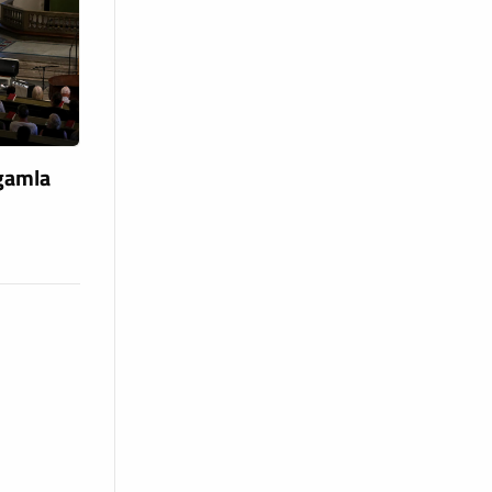
 gamla