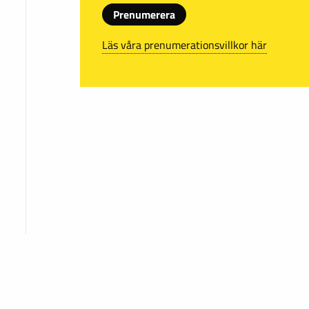
Prenumerera
Läs våra prenumerationsvillkor här