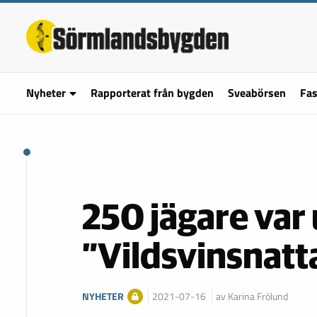
Nyheter
Rapporterat från bygden
Sveabörsen
Fas
250 jägare var
”Vildsvinsnatt
NYHETER
2021-07-16
av Karina Frölund