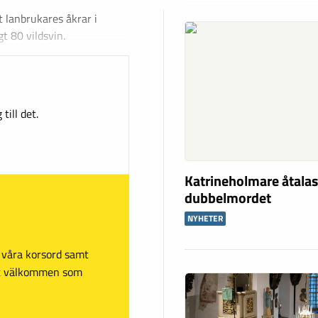
t lanbrukares åkrar i
t 80 vildsvin.
till det.
Katrineholmare åtalas
dubbelmordet
NYHETER
sa våra korsord samt
mt välkommen som