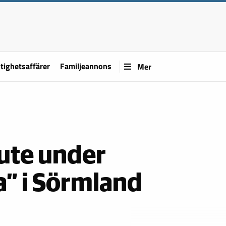
tighetsaffärer
Familjeannons
Mer
 ute under
a” i Sörmland