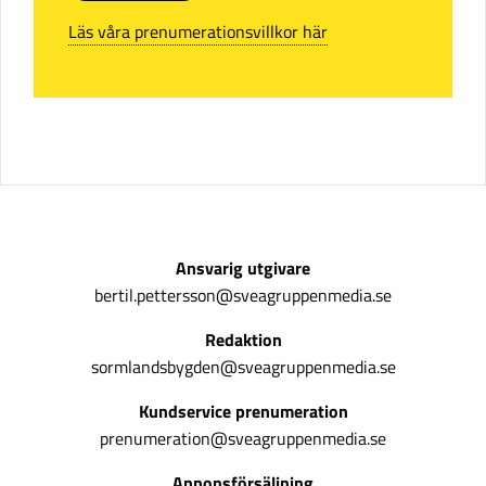
Läs våra prenumerationsvillkor här
Ansvarig utgivare
bertil.pettersson@sveagruppenmedia.se
Redaktion
sormlandsbygden@sveagruppenmedia.se
Kundservice prenumeration
prenumeration@sveagruppenmedia.se
Annonsförsäljning